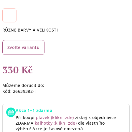
RŮZNÉ BARVY A VELIKOSTI
Zvolte variantu
330 Kč
Měrná
Můžeme doručit do:
cena:
Kód:
26639382-I
Akce 1+1 zdarma
Při koupi
plavek (klikni zde)
získej k objednávce
ZDARMA
kalhotky (klikni zde)
dle vlastního
výběru!
Akce je časově omezená.