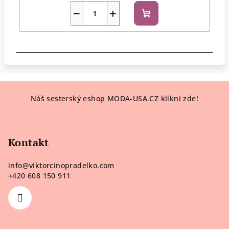
−
+
Do
košíku
Z
Náš sesterský eshop MODA-USA.CZ klikni zde!
á
p
a
Kontakt
t
í
info
@
viktorcinopradelko.com
+420 608 150 911