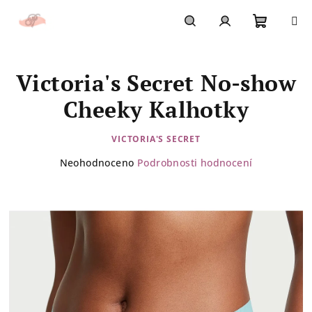
Přejít
na
obsah
Nákupn
Hledat
Přihlášení
Victoria's Secret No-show
košík
Cheeky Kalhotky
VICTORIA'S SECRET
Průměrné
Neohodnoceno
Podrobnosti hodnocení
hodnocení
produktu
je
0,0
z
5
hvězdiček.