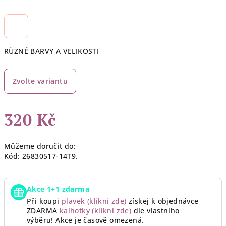
RŮZNÉ BARVY A VELIKOSTI
Zvolte variantu
320 Kč
Měrná
Můžeme doručit do:
cena:
Kód:
26830517-14T9.
Akce 1+1 zdarma
Při koupi
plavek (klikni zde)
získej k objednávce
ZDARMA
kalhotky (klikni zde)
dle vlastního
výběru!
Akce je časově omezená.