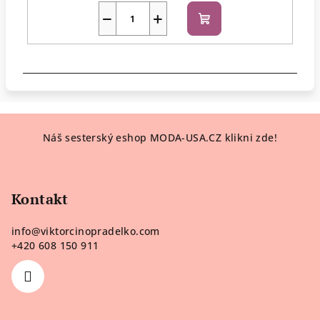
−
+
Do
košíku
Z
Náš sesterský eshop MODA-USA.CZ klikni zde!
á
p
a
Kontakt
t
í
info
@
viktorcinopradelko.com
+420 608 150 911