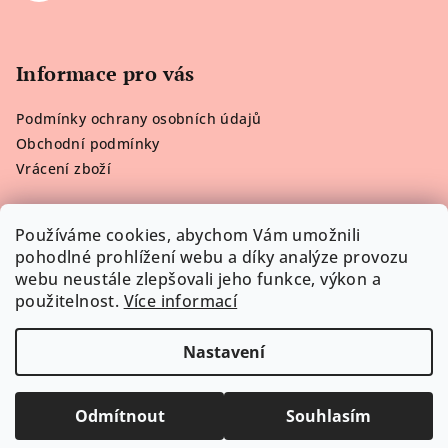
Informace pro vás
Podmínky ochrany osobních údajů
Obchodní podmínky
Vrácení zboží
Používáme cookies, abychom Vám umožnili
pohodlné prohlížení webu a díky analýze provozu
Poslední hodnocení produktů
webu neustále zlepšovali jeho funkce, výkon a
použitelnost.
Více informací
Victoria’s Secret Plavky Neon Contrast
Lenka H.
|
Hodnocení produktu je 5 z 5 hvězdiček.
Nastavení
Copyright 2026
Viktorčino Prádélko
. Všechna práva
vyhrazena.
Upravit nastavení cookies
Odmítnout
Souhlasím
Vytvořil Shoptet