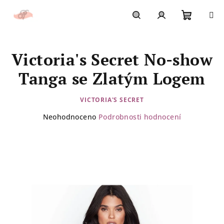
Přejít
na
obsah
Nákupn
Hledat
Přihlášení
Victoria's Secret No-show
košík
Tanga se Zlatým Logem
VICTORIA'S SECRET
Průměrné
Neohodnoceno
Podrobnosti hodnocení
hodnocení
produktu
je
0,0
z
5
hvězdiček.