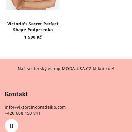
Victoria's Secret Perfect
Shape Podprsenka
1 590 Kč
Z
Náš sesterský eshop MODA-USA.CZ klikni zde!
á
p
a
Kontakt
t
í
info
@
viktorcinopradelko.com
+420 608 150 911