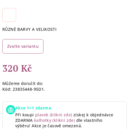
RŮZNÉ BARVY A VELIKOSTI
Zvolte variantu
320 Kč
Měrná
Můžeme doručit do:
cena:
Kód:
23835448-95D1.
Akce 1+1 zdarma
Při koupi
plavek (klikni zde)
získej k objednávce
ZDARMA
kalhotky (klikni zde)
dle vlastního
výběru!
Akce je časově omezená.