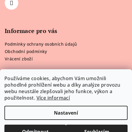
Informace pro vás
Podmínky ochrany osobních údajů
Obchodní podmínky
Vrácení zboží
Používáme cookies, abychom Vám umožnili
pohodlné prohlížení webu a díky analýze provozu
Poslední hodnocení produktů
webu neustále zlepšovali jeho funkce, výkon a
použitelnost.
Více informací
Victoria’s Secret Plavky Neon Contrast
Lenka H.
|
Hodnocení produktu je 5 z 5 hvězdiček.
Nastavení
Copyright 2026
Viktorčino Prádélko
. Všechna práva
vyhrazena.
Upravit nastavení cookies
Odmítnout
Souhlasím