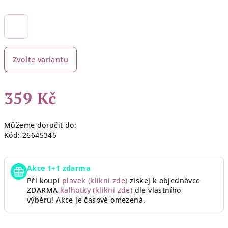
Zvolte variantu
359 Kč
Měrná
Můžeme doručit do:
cena:
Kód:
26645345
Akce 1+1 zdarma
Při koupi
plavek (klikni zde)
získej k objednávce
ZDARMA
kalhotky (klikni zde)
dle vlastního
výběru!
Akce je časově omezená.