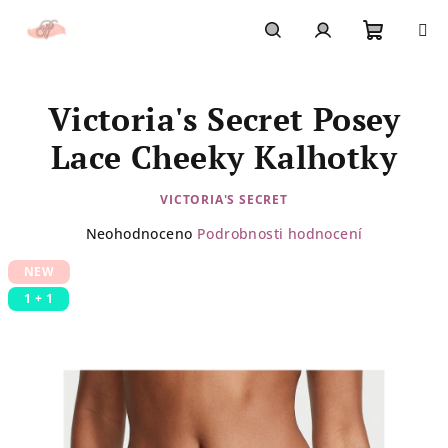
Přejít
na
obsah
Nákupn
Hledat
Přihlášení
Victoria's Secret Posey
košík
Lace Cheeky Kalhotky
VICTORIA'S SECRET
Průměrné
Neohodnoceno
Podrobnosti hodnocení
hodnocení
NEW
produktu
je
1 + 1
0,0
z
5
hvězdiček.