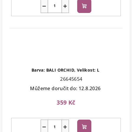
−
+
Do
košíku
Barva: BALI ORCHID, Velikost: L
26645654
Můžeme doručit do:
12.8.2026
359 Kč
−
+
Do