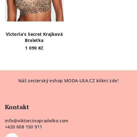
Victoria's Secret Krajková
Braletka
1 090 Kč
Z
Náš sesterský eshop MODA-USA.CZ klikni zde!
á
p
a
Kontakt
t
í
info
@
viktorcinopradelko.com
+420 608 150 911