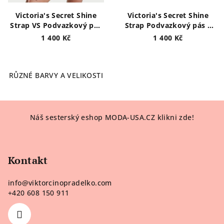
Victoria's Secret Shine
Victoria's Secret Shine
Strap VS Podvazkový pás
Strap Podvazkový pás s
s krajkou
krajkou
1 400 Kč
1 400 Kč
RŮZNÉ BARVY A VELIKOSTI
Z
Náš sesterský eshop MODA-USA.CZ klikni zde!
á
p
a
Kontakt
t
í
info
@
viktorcinopradelko.com
+420 608 150 911