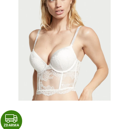
Z
ZDARMA