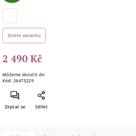
D
A
R
Zvolte variantu
M
A
2 490 Kč
Měrná
Můžeme doručit do:
cena:
Kód:
26475229
Zeptat se
Sdílet