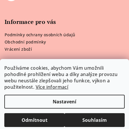
Informace pro vás
Podmínky ochrany osobních údajů
Obchodní podmínky
Vrácení zboží
Používáme cookies, abychom Vám umožnili
pohodlné prohlížení webu a díky analýze provozu
Poslední hodnocení produktů
webu neustále zlepšovali jeho funkce, výkon a
použitelnost.
Více informací
Victoria’s Secret Plavky Neon Contrast
Lenka H.
|
Hodnocení produktu je 5 z 5 hvězdiček.
Nastavení
Copyright 2026
Viktorčino Prádélko
. Všechna práva
vyhrazena.
Upravit nastavení cookies
Odmítnout
Souhlasím
Vytvořil Shoptet