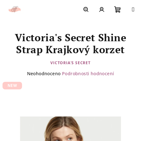
Přejít
na
obsah
Nákupn
Hledat
Přihlášení
Victoria's Secret Shine
košík
Strap Krajkový korzet
VICTORIA'S SECRET
Průměrné
Neohodnoceno
Podrobnosti hodnocení
hodnocení
NEW
produktu
je
0,0
z
5
hvězdiček.