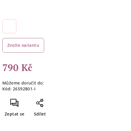
Zvolte variantu
790 Kč
Měrná
Můžeme doručit do:
cena:
Kód:
26592801-I
Zeptat se
Sdílet