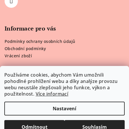
Informace pro vás
Podmínky ochrany osobních údajů
Obchodní podmínky
Vrácení zboží
Používáme cookies, abychom Vám umožnili
pohodlné prohlížení webu a díky analýze provozu
Poslední hodnocení produktů
webu neustále zlepšovali jeho funkce, výkon a
použitelnost.
Více informací
Victoria’s Secret Plavky Neon Contrast
Lenka H.
|
Hodnocení produktu je 5 z 5 hvězdiček.
Nastavení
Copyright 2026
Viktorčino Prádélko
. Všechna práva
vyhrazena.
Upravit nastavení cookies
Odmítnout
Souhlasím