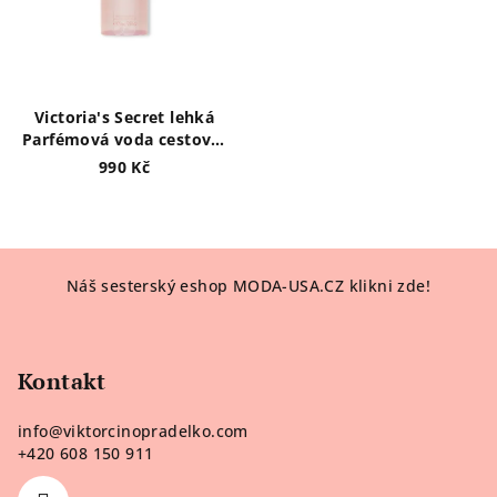
Victoria's Secret lehká
Parfémová voda cestovní
HEAVENLY DREAM ANGEL
990 Kč
Z
Náš sesterský eshop MODA-USA.CZ klikni zde!
á
p
a
Kontakt
t
í
info
@
viktorcinopradelko.com
+420 608 150 911