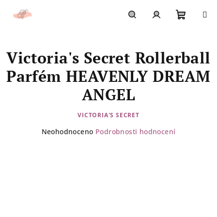
Přejít
na
obsah
Nákupn
Hledat
Přihlášení
Victoria's Secret Rollerball
košík
Parfém HEAVENLY DREAM
ANGEL
VICTORIA'S SECRET
Průměrné
Neohodnoceno
Podrobnosti hodnocení
hodnocení
produktu
je
0,0
z
5
hvězdiček.