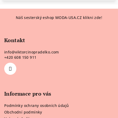
Z
Náš sesterský eshop MODA-USA.CZ klikni zde!
á
p
a
Kontakt
t
í
info
@
viktorcinopradelko.com
+420 608 150 911
Informace pro vás
Podmínky ochrany osobních údajů
Obchodní podmínky