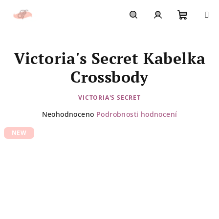
Přejít
na
obsah
Nákupn
Hledat
Přihlášení
Victoria's Secret Kabelka
košík
Crossbody
VICTORIA'S SECRET
Průměrné
Neohodnoceno
Podrobnosti hodnocení
hodnocení
NEW
produktu
je
0,0
z
5
hvězdiček.