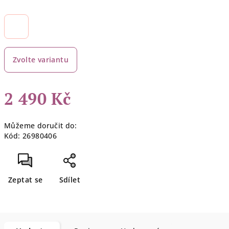
Zvolte variantu
2 490 Kč
Měrná
Můžeme doručit do:
cena:
Kód:
26980406
Zeptat se
Sdílet