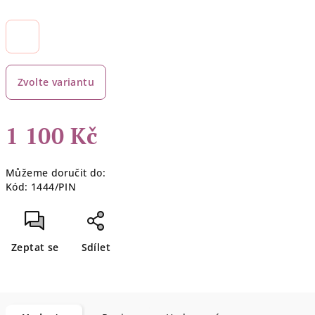
Zvolte variantu
1 100 Kč
Měrná
Můžeme doručit do:
cena:
Kód:
1444/PIN
Zeptat se
Sdílet