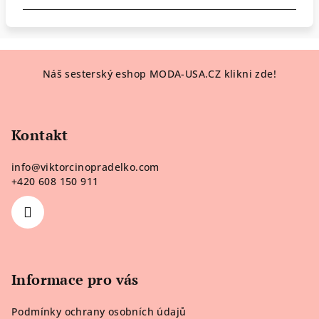
Z
Náš sesterský eshop MODA-USA.CZ klikni zde!
á
p
a
Kontakt
t
í
info
@
viktorcinopradelko.com
+420 608 150 911
Informace pro vás
Podmínky ochrany osobních údajů