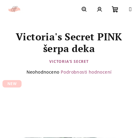
Přejít
na
obsah
Nákupn
Hledat
Přihlášení
Victoria's Secret PINK
košík
šerpa deka
VICTORIA'S SECRET
Průměrné
Neohodnoceno
Podrobnosti hodnocení
hodnocení
NEW
produktu
je
0,0
z
5
hvězdiček.