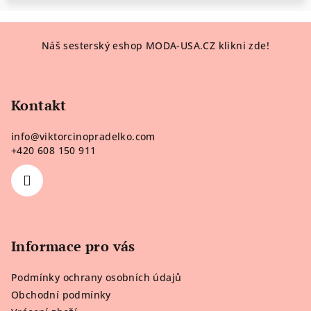
Z
Náš sesterský eshop MODA-USA.CZ klikni zde!
á
p
a
Kontakt
t
í
info
@
viktorcinopradelko.com
+420 608 150 911
Informace pro vás
Podmínky ochrany osobních údajů
Obchodní podmínky