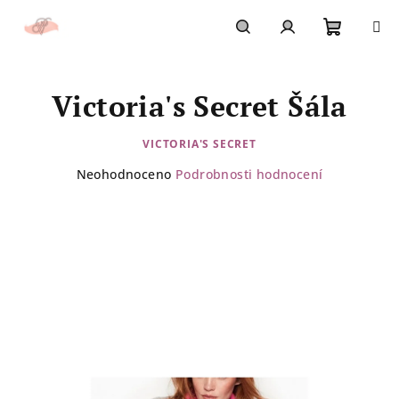
Přejít
na
obsah
Nákupn
Hledat
Přihlášení
Victoria's Secret Šála
košík
VICTORIA'S SECRET
Průměrné
Neohodnoceno
Podrobnosti hodnocení
hodnocení
produktu
je
0,0
z
5
hvězdiček.