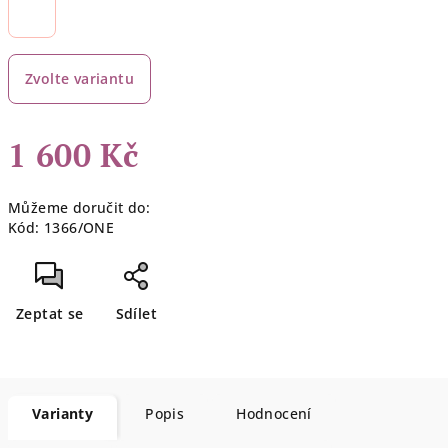
Zvolte variantu
1 600 Kč
Měrná
Můžeme doručit do:
cena:
Kód:
1366/ONE
Zeptat se
Sdílet
Varianty
Popis
Hodnocení