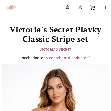
Přejít
na
obsah
Nákupn
Hledat
Přihlášení
Victoria's Secret Plavky
košík
Classic Stripe set
VICTORIA'S SECRET
Průměrné
Neohodnoceno
Podrobnosti hodnocení
hodnocení
produktu
je
0,0
z
5
hvězdiček.