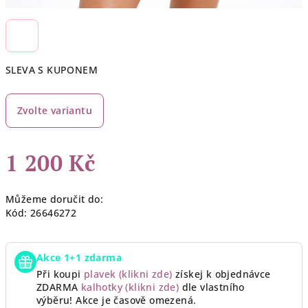
SLEVA S KUPONEM
Zvolte variantu
1 200 Kč
Měrná
Můžeme doručit do:
cena:
Kód:
26646272
Akce 1+1 zdarma
Při koupi
plavek (klikni zde)
získej k objednávce
ZDARMA
kalhotky (klikni zde)
dle vlastního
výběru!
Akce je časově omezená.