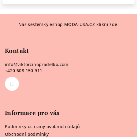
Z
Náš sesterský eshop MODA-USA.CZ klikni zde!
á
p
a
Kontakt
t
í
info
@
viktorcinopradelko.com
+420 608 150 911
Informace pro vás
Podmínky ochrany osobních údajů
Obchodní podmínky