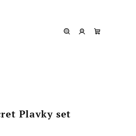
Hledat
Přihlášení
Nákupní
košík
cret Plavky set