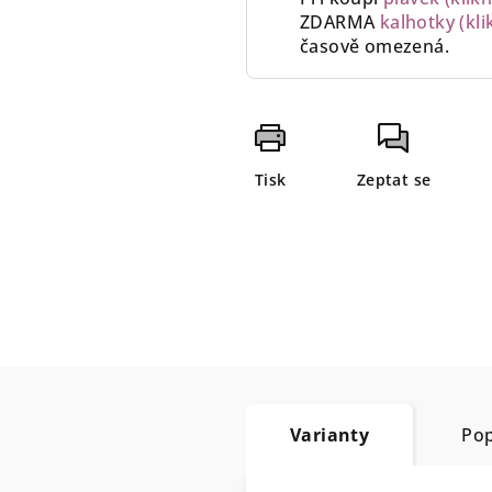
ZDARMA
kalhotky (kli
časově omezená.
Tisk
Zeptat se
Varianty
Pop