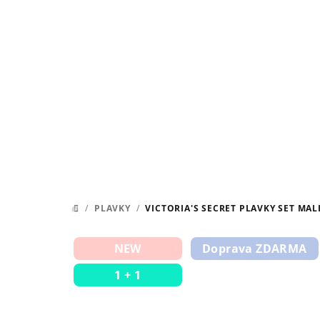
Přejít
na
obsah
/
PLAVKY
/
VICTORIA'S SECRET PLAVKY SET MAL
DOMŮ
NEW
Doprava ZDARMA
1 + 1