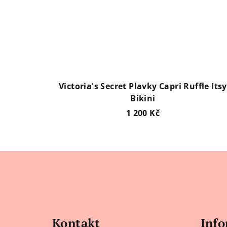
Victoria's Secret Plavky Capri Ruffle Itsy
Bikini
1 200 Kč
Z
á
p
a
Kontakt
Info