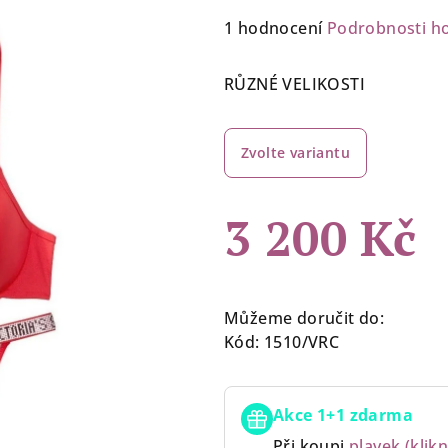
Průměrné
1 hodnocení
Podrobnosti h
hodnocení
produktu
RŮZNÉ VELIKOSTI
je
5,0
z
Zvolte variantu
5
hvězdiček.
3 200 Kč
Měrná
cena:
Můžeme doručit do:
Kód:
1510/VRC
Akce 1+1 zdarma
Při koupi
plavek (klikn