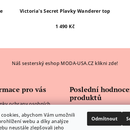
le
Victoria's Secret Plavky Wanderer top
1 490 Kč
Náš sesterský eshop MODA-USA.CZ klikni zde!
rmace pro vás
Poslední hodnoce
produktů
nky ochrany osobních
 cookies, abychom Vám umožnili
Odmítnout
S
Lenka H.
dní podmínky
|
rohlížení webu a díky analýze
Hodnocení produktu j
bu neustále zlepšovali jeho
í zboží