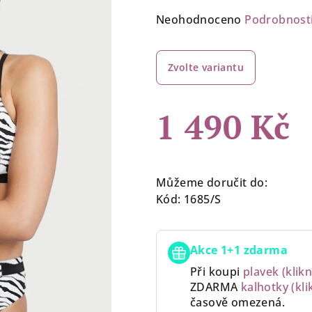
Průměrné
Neohodnoceno
Podrobnost
hodnocení
produktu
Zvolte variantu
je
0,0
z
1 490 Kč
5
hvězdiček.
Měrná
cena:
Můžeme doručit do:
Kód:
1685/S
Akce 1+1 zdarma
Při koupi
plavek (klikn
ZDARMA
kalhotky (kli
časově omezená.