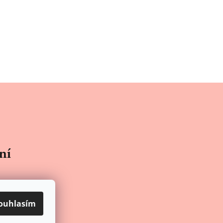
ní
Victoria’s Secret Plavky Neon Contrast
ouhlasím
e 5 z 5 hvězdiček.