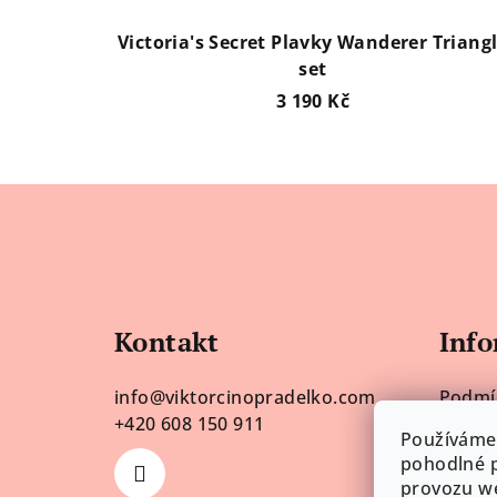
Victoria's Secret Plavky Wanderer Triang
set
3 190 Kč
Z
á
p
a
Kontakt
Info
t
info
@
viktorcinopradelko.com
Podmí
í
+420 608 150 911
údajů
Používáme
Obcho
pohodlné p
provozu we
Vrácen