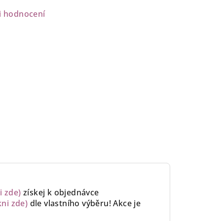
i hodnocení
i zde)
získej k objednávce
kni zde)
dle vlastního výběru!
Akce je