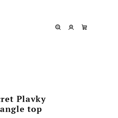
Hledat
Přihlášení
Nákupní
košík
cret Plavky
angle top