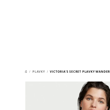
Přejít
na
obsah
/
PLAVKY
/
VICTORIA'S SECRET PLAVKY WANDER
DOMŮ