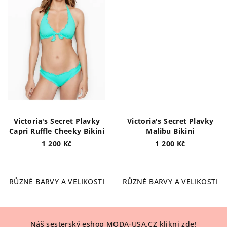
Victoria's Secret Plavky
Victoria's Secret Plavky
Capri Ruffle Cheeky Bikini
Malibu Bikini
1 200 Kč
1 200 Kč
Průměrné
hodnocení
RŮZNÉ BARVY A VELIKOSTI
RŮZNÉ BARVY A VELIKOSTI
produktu
je
5,0
Z
z
5
Náš sesterský eshop MODA-USA.CZ klikni zde!