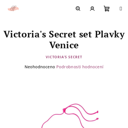
Přejít
na
obsah
Nákupn
Hledat
Přihlášení
Victoria's Secret set Plavky
košík
Venice
VICTORIA'S SECRET
Průměrné
Neohodnoceno
Podrobnosti hodnocení
hodnocení
produktu
je
0,0
z
5
hvězdiček.