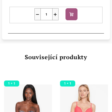
−
+
Do
košíku
Související produkty
1 + 1
1 + 1