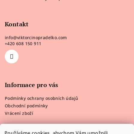
á
hvězdiček.
p
a
Kontakt
t
í
info
@
viktorcinopradelko.com
+420 608 150 911
Informace pro vás
Podmínky ochrany osobních údajů
Obchodní podmínky
Vrácení zboží
Používáme cookies, abychom Vám umožnili