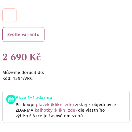
Zvolte variantu
2 690 Kč
Měrná
Můžeme doručit do:
cena:
Kód:
1594/VRC
Akce 1+1 zdarma
Při koupi
plavek (klikni zde)
získej k objednávce
ZDARMA
kalhotky (klikni zde)
dle vlastního
výběru!
Akce je časově omezená.