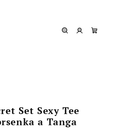
Hledat
Přihlášení
Nákupní
košík
cret Set Sexy Tee
prsenka a Tanga