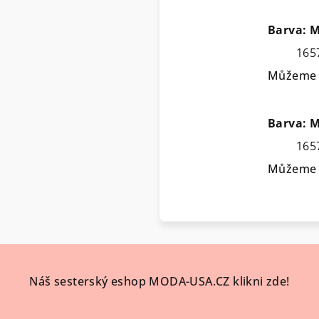
Barva: 
165
Můžeme d
Barva: 
165
Můžeme d
Náš sesterský eshop MODA-USA.CZ klikni zde!