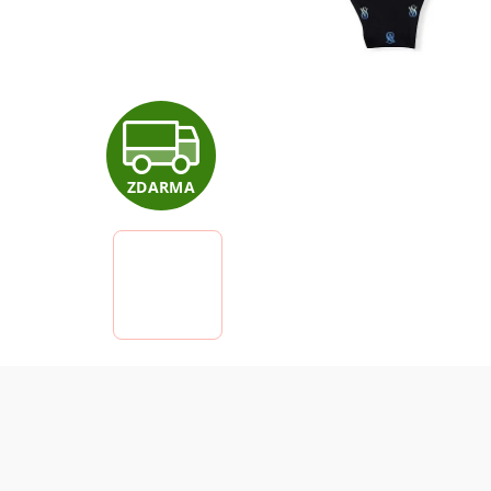
Z
ZDARMA
D
A
R
M