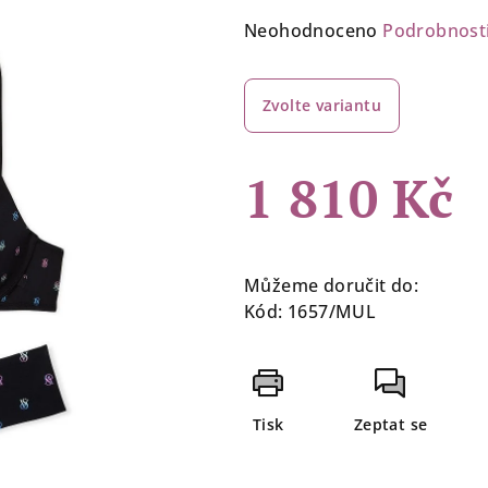
Průměrné
Neohodnoceno
Podrobnost
hodnocení
produktu
Zvolte variantu
je
0,0
z
1 810 Kč
5
hvězdiček.
Měrná
cena:
Můžeme doručit do:
Kód:
1657/MUL
Tisk
Zeptat se