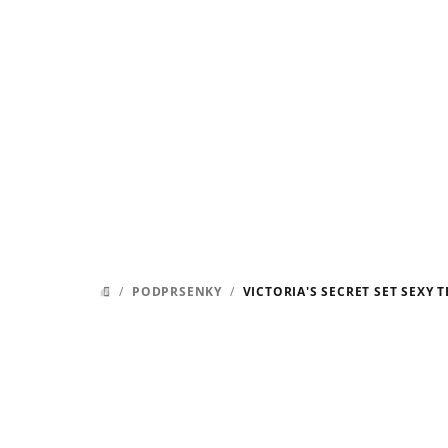
Přejít
na
obsah
/
PODPRSENKY
/
VICTORIA'S SECRET SET SEXY
DOMŮ