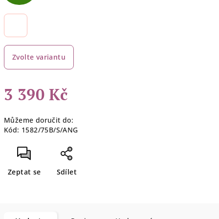
D
A
R
Zvolte variantu
M
A
3 390 Kč
Měrná
Můžeme doručit do:
cena:
Kód:
1582/75B/S/ANG
Zeptat se
Sdílet