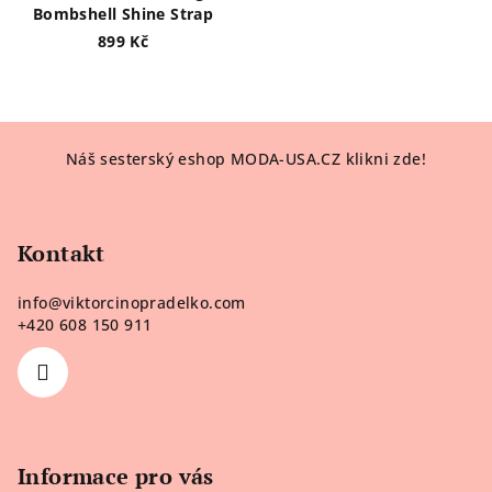
Bombshell Shine Strap
899 Kč
Z
Náš sesterský eshop MODA-USA.CZ klikni zde!
á
p
a
Kontakt
t
í
info
@
viktorcinopradelko.com
+420 608 150 911
Informace pro vás