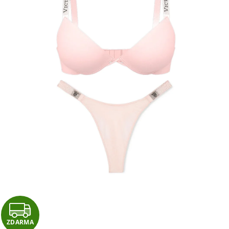
Z
ZDARMA